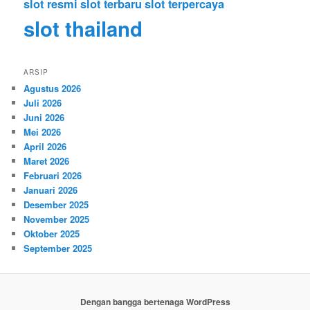
slot resmi
slot terbaru
slot terpercaya
slot thailand
ARSIP
Agustus 2026
Juli 2026
Juni 2026
Mei 2026
April 2026
Maret 2026
Februari 2026
Januari 2026
Desember 2025
November 2025
Oktober 2025
September 2025
Dengan bangga bertenaga WordPress