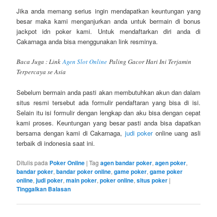
Jika anda memang serius ingin mendapatkan keuntungan yang
besar maka kami menganjurkan anda untuk bermain di bonus
jackpot idn poker kami. Untuk mendaftarkan diri anda di
Cakarnaga anda bisa menggunakan link resminya.
Baca Juga : Link
Agen Slot Online
Paling Gacor Hari Ini Terjamin
Terpercaya se Asia
Sebelum bermain anda pasti akan membutuhkan akun dan dalam
situs resmi tersebut ada formulir pendaftaran yang bisa di isi.
Selain itu isi formulir dengan lengkap dan aku bisa dengan cepat
kami proses. Keuntungan yang besar pasti anda bisa dapatkan
bersama dengan kami di Cakarnaga,
judi poker
online uang asli
terbaik di indonesia saat ini.
Ditulis pada
Poker Online
|
Tag
agen bandar poker
,
agen poker
,
bandar poker
,
bandar poker online
,
game poker
,
game poker
online
,
judi poker
,
main poker
,
poker online
,
situs poker
|
Tinggalkan Balasan