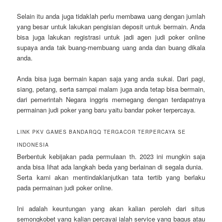
Selain itu anda juga tidaklah perlu membawa uang dengan jumlah
yang besar untuk lakukan pengisian deposit untuk bermain. Anda
bisa juga lakukan registrasi untuk jadi agen judi poker online
supaya anda tak buang-membuang uang anda dan buang dikala
anda.
Anda bisa juga bermain kapan saja yang anda sukai. Dari pagi,
siang, petang, serta sampai malam juga anda tetap bisa bermain,
dari pemerintah Negara inggris memegang dengan terdapatnya
permainan judi poker yang baru yaitu bandar poker terpercaya.
LINK PKV GAMES BANDARQQ TERGACOR TERPERCAYA SE
INDONESIA
Berbentuk kebijakan pada permulaan th. 2023 ini mungkin saja
anda bisa lihat ada langkah beda yang berlainan di segala dunia.
Serta kami akan mentindaklanjutkan tata tertib yang berlaku
pada permainan judi poker online.
Ini adalah keuntungan yang akan kalian peroleh dari situs
semongkobet yang kalian percayai ialah service yang bagus atau