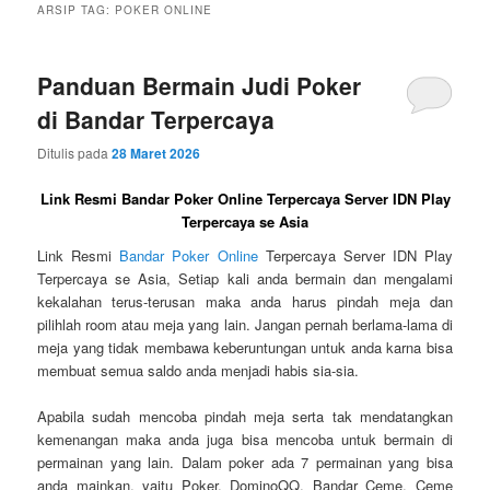
ARSIP TAG:
POKER ONLINE
Panduan Bermain Judi Poker
di Bandar Terpercaya
Ditulis pada
28 Maret 2026
Link Resmi Bandar Poker Online Terpercaya Server IDN Play
Terpercaya se Asia
Link Resmi
Bandar Poker Online
Terpercaya Server IDN Play
Terpercaya se Asia, Setiap kali anda bermain dan mengalami
kekalahan terus-terusan maka anda harus pindah meja dan
pilihlah room atau meja yang lain. Jangan pernah berlama-lama di
meja yang tidak membawa keberuntungan untuk anda karna bisa
membuat semua saldo anda menjadi habis sia-sia.
Apabila sudah mencoba pindah meja serta tak mendatangkan
kemenangan maka anda juga bisa mencoba untuk bermain di
permainan yang lain. Dalam poker ada 7 permainan yang bisa
anda mainkan, yaitu Poker, DominoQQ, Bandar Ceme, Ceme