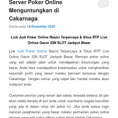
Server Poker Online
Menguntungkan di
Cakarnaga
Ditulis pada
18 Desember 2025
Link Judi Poker Online Resmi Terpercaya & Situs RTP Live
Online Gacor IDN SLOT Jackpot Besar
Link
Judi Poker Online
Resmi Terpercaya & Situs RTP Live
Online Gacor IDN SLOT Jackpot Besar, Bermain poker online
uang asli adalah jalan untuk mendapatkan keuntungan yang
besar. Anda bisa mendapatkan kesempatan untuk menghasilkan
sejumlah profit yang besar melalui bermain bersama dengan
Cakarnaga. Dengan server yang cepat dan handal mereka akan
melayani anda.
Customer service yang ramah dan selalu tersedia selama 24 jam
akan selalu berada di sisi anda untuk membantu segala kesulitan
yang ada di dalam situs idn poker ini. Jika anda serius ingin
mencari penghasilan yang besar melalui permainan poker online
dengan uang asli maka pilihan paling tepat adalah Cakarnaga.