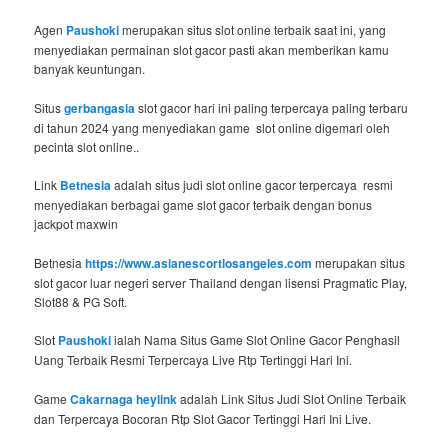
Agen
Paushoki
merupakan situs slot online terbaik saat ini, yang
menyediakan permainan slot gacor pasti akan memberikan kamu
banyak keuntungan.
Situs
gerbangasia
slot gacor hari ini paling terpercaya paling terbaru
di tahun 2024 yang menyediakan game slot online digemari oleh
pecinta slot online..
Link
Betnesia
adalah situs judi slot online gacor terpercaya resmi
menyediakan berbagai game slot gacor terbaik dengan bonus
jackpot maxwin
Betnesia
https://www.asianescortlosangeles.com
merupakan situs
slot gacor luar negeri server Thailand dengan lisensi Pragmatic Play,
Slot88 & PG Soft.
Slot
Paushoki
ialah Nama Situs Game Slot Online Gacor Penghasil
Uang Terbaik Resmi Terpercaya Live Rtp Tertinggi Hari Ini.
Game
Cakarnaga heylink
adalah Link Situs Judi Slot Online Terbaik
dan Terpercaya Bocoran Rtp Slot Gacor Tertinggi Hari Ini Live.