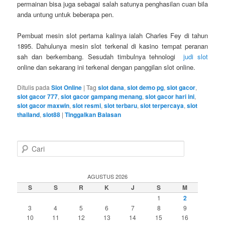
permainan bisa juga sebagai salah satunya penghasilan cuan bila
anda untung untuk beberapa pen.
Pembuat mesin slot pertama kalinya ialah Charles Fey di tahun
1895. Dahulunya mesin slot terkenal di kasino tempat peranan
sah dan berkembang. Sesudah timbulnya tehnologi
judi slot
online dan sekarang ini terkenal dengan panggilan slot online.
Ditulis pada
Slot Online
|
Tag
slot dana
,
slot demo pg
,
slot gacor
,
slot gacor 777
,
slot gacor gampang menang
,
slot gacor hari ini
,
slot gacor maxwin
,
slot resmi
,
slot terbaru
,
slot terpercaya
,
slot
thailand
,
slot88
|
Tinggalkan Balasan
C
a
r
i
AGUSTUS 2026
S
S
R
K
J
S
M
1
2
3
4
5
6
7
8
9
10
11
12
13
14
15
16