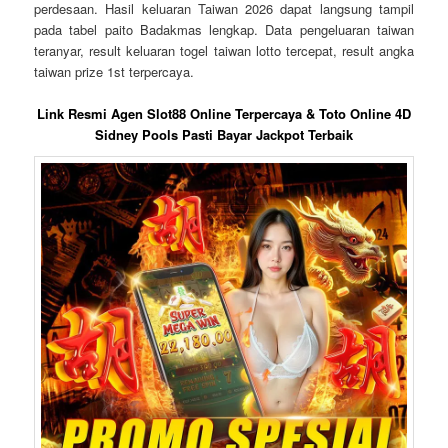
perdesaan. Hasil keluaran Taiwan 2026 dapat langsung tampil
pada tabel paito Badakmas lengkap. Data pengeluaran taiwan
teranyar, result keluaran togel taiwan lotto tercepat, result angka
taiwan prize 1st terpercaya.
Link Resmi Agen Slot88 Online Terpercaya & Toto Online 4D
Sidney Pools Pasti Bayar Jackpot Terbaik