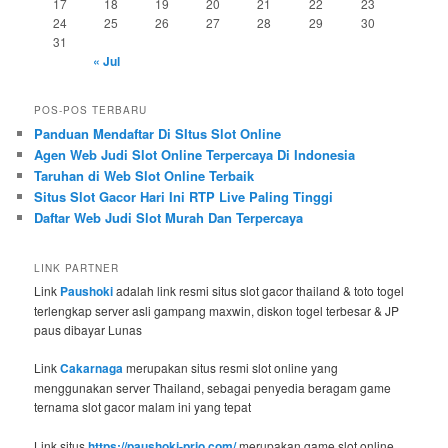
17
18
19
20
21
22
23
24
25
26
27
28
29
30
31
« Jul
POS-POS TERBARU
Panduan Mendaftar Di SItus Slot Online
Agen Web Judi Slot Online Terpercaya Di Indonesia
Taruhan di Web Slot Online Terbaik
Situs Slot Gacor Hari Ini RTP Live Paling Tinggi
Daftar Web Judi Slot Murah Dan Terpercaya
LINK PARTNER
Link
Paushoki
adalah link resmi situs slot gacor thailand & toto togel
terlengkap server asli gampang maxwin, diskon togel terbesar & JP
paus dibayar Lunas
Link
Cakarnaga
merupakan situs resmi slot online yang
menggunakan server Thailand, sebagai penyedia beragam game
ternama slot gacor malam ini yang tepat
Link situs
https://paushoki-prio.com/
merupakan game slot online