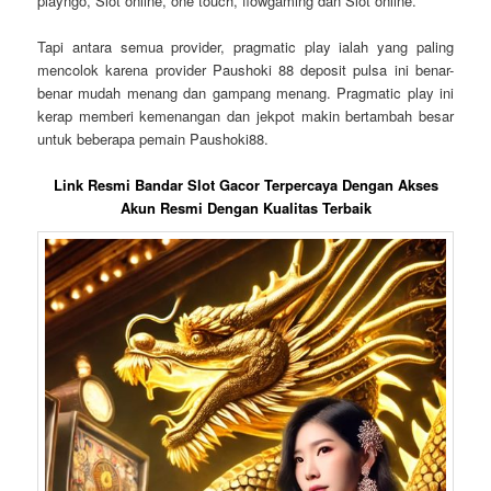
playngo, Slot online, one touch, flowgaming dan Slot online.
Tapi antara semua provider, pragmatic play ialah yang paling
mencolok karena provider Paushoki 88 deposit pulsa ini benar-
benar mudah menang dan gampang menang. Pragmatic play ini
kerap memberi kemenangan dan jekpot makin bertambah besar
untuk beberapa pemain Paushoki88.
Link Resmi Bandar Slot Gacor Terpercaya Dengan Akses
Akun Resmi Dengan Kualitas Terbaik