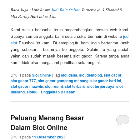
Baca Juga : Link Resmi
Judi Bola Online
Terpercaya & Sbobet88
Mix Parlay Hari Ini se Asia
Kami selalu berusaha terus megembangkan proses web kami.
Supaya semua anggota kami selalu sukai bermain di website
judi
slot
Paushoki88 kami. Di samping itu kami ingin berterima kasih
yang sebesar – besarnya ke anggota. Selain itu yang sudah
yakin dan sudah masuk besama slot gacor. Karena tanpa anda
kami tidak bisa mengalami peralihan sekarang ini.
Ditulis pada
Slot Online
|
Tag
slot dana
,
slot demo pg
,
slot gacor
,
slot gacor 777
,
slot gacor gampang menang
,
slot gacor hari ini
,
slot gacor maxwin
,
slot resmi
,
slot terbaru
,
slot terpercaya
,
slot
thailand
,
slot88
|
Tinggalkan Balasan
Peluang Menang Besar
Dalam Slot Online
Ditulis pada
11 Desember 2025