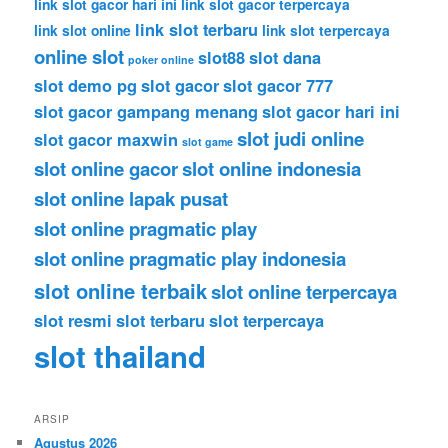
link slot gacor hari ini
link slot gacor terpercaya
link slot terbaru
link slot online
link slot terpercaya
online slot
slot88
slot dana
poker online
slot demo pg
slot gacor
slot gacor 777
slot gacor gampang menang
slot gacor hari ini
slot judi online
slot gacor maxwin
slot game
slot online gacor
slot online indonesia
slot online lapak pusat
slot online pragmatic play
slot online pragmatic play indonesia
slot online terbaik
slot online terpercaya
slot resmi
slot terbaru
slot terpercaya
slot thailand
ARSIP
Agustus 2026