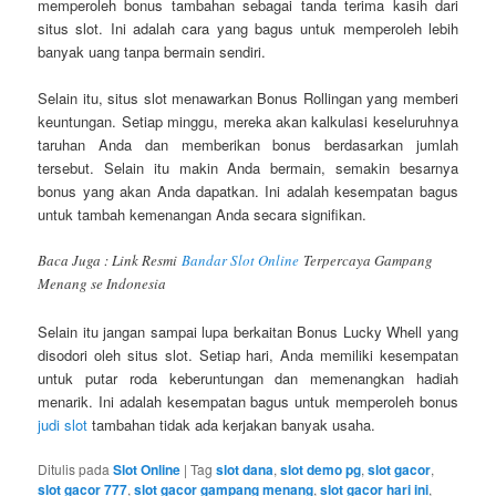
memperoleh bonus tambahan sebagai tanda terima kasih dari
situs slot. Ini adalah cara yang bagus untuk memperoleh lebih
banyak uang tanpa bermain sendiri.
Selain itu, situs slot menawarkan Bonus Rollingan yang memberi
keuntungan. Setiap minggu, mereka akan kalkulasi keseluruhnya
taruhan Anda dan memberikan bonus berdasarkan jumlah
tersebut. Selain itu makin Anda bermain, semakin besarnya
bonus yang akan Anda dapatkan. Ini adalah kesempatan bagus
untuk tambah kemenangan Anda secara signifikan.
Baca Juga : Link Resmi
Bandar Slot Online
Terpercaya Gampang
Menang se Indonesia
Selain itu jangan sampai lupa berkaitan Bonus Lucky Whell yang
disodori oleh situs slot. Setiap hari, Anda memiliki kesempatan
untuk putar roda keberuntungan dan memenangkan hadiah
menarik. Ini adalah kesempatan bagus untuk memperoleh bonus
judi slot
tambahan tidak ada kerjakan banyak usaha.
Ditulis pada
Slot Online
|
Tag
slot dana
,
slot demo pg
,
slot gacor
,
slot gacor 777
,
slot gacor gampang menang
,
slot gacor hari ini
,