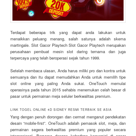
Terdapat beberapa trik yang dapat anda lakukan untuk
menaikkan peluang menang, salah satunya adalah skema
martingale. Slot Gacor Playtech Slot Gacor Playtech merupakan
perusahaan pembuat mesin slot daring ternama dan juga
terpercaya yang telah beroperasi sejak tahun 1999.
Setelah membaca ulasan, Anda harus miliki pro dan kontra untuk
semuanya dan itu dapat memudahkan Anda untuk memilih tipe
slot online yang paling Anda sukai. OneTouch memulai
operasinya pada tahun 2015 sehabis menemukan celah besar di
pasar untuk permainan meja seluler berkwalitas premium.
LINK TOGEL ONLINE 4D SIDNEY RESMI TERBAIK SE ASIA
Yang dengan penuh dorongan dan cermat menganut pendekatan
desain “mobile-first”. OneTouch adalah pemasok slot, meja, dan
permainan segera berkwalitas premium yang populer secara
internasional. Bersama dengan kehadiran komersial di pasar