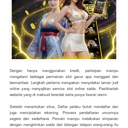
Dengan hanya menggunakan kredit, partisipan mampu
mengalami berbagai permainan slot gacor apa menggaet dan
bermanfaat. Langkah pertama merupakan menyeleksi laman judi
online yang menyajikan service slot online saldo. Pastikanlah
website yang di maksud terandal serta punya lisensi resmi.
Setelah menentukan situs, Daftar pelaku butuh mendaftar dan
juga menciptakan rekening. Process pendaftaran umumnya
segera dan sederhana. Pemain mampu melakukan simpanan
dengan mengirimkan saldo dari bilangan telepon orang-orang itu