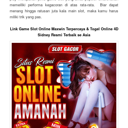
memeiliki performa kegacoran di atas rata-rata. Biar dapat
menang hingga ratusan juta kala main slot, maka kamu harus
miliki trik yang pas.
Link Game Slot Online Maxwin Terpercaya & Togel Online 4D
Sidney Resmi Terbaik se Asia