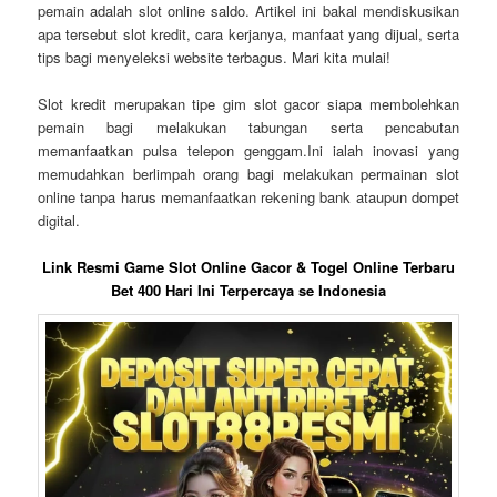
pemain adalah slot online saldo. Artikel ini bakal mendiskusikan
apa tersebut slot kredit, cara kerjanya, manfaat yang dijual, serta
tips bagi menyeleksi website terbagus. Mari kita mulai!
Slot kredit merupakan tipe gim slot gacor siapa membolehkan
pemain bagi melakukan tabungan serta pencabutan
memanfaatkan pulsa telepon genggam.Ini ialah inovasi yang
memudahkan berlimpah orang bagi melakukan permainan slot
online tanpa harus memanfaatkan rekening bank ataupun dompet
digital.
Link Resmi Game Slot Online Gacor & Togel Online Terbaru
Bet 400 Hari Ini Terpercaya se Indonesia