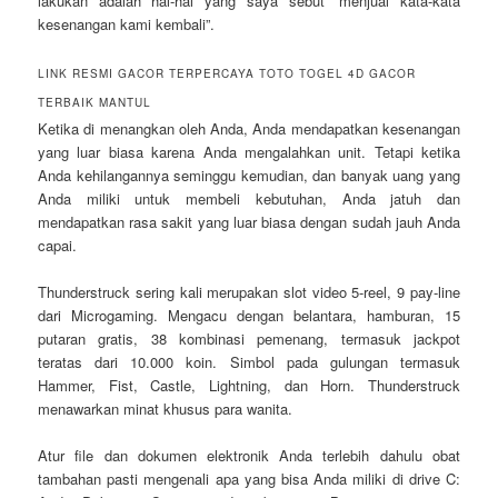
lakukan adalah hal-hal yang saya sebut “menjual kata-kata
kesenangan kami kembali”.
LINK RESMI GACOR TERPERCAYA TOTO TOGEL 4D GACOR
TERBAIK MANTUL
Ketika di menangkan oleh Anda, Anda mendapatkan kesenangan
yang luar biasa karena Anda mengalahkan unit. Tetapi ketika
Anda kehilangannya seminggu kemudian, dan banyak uang yang
Anda miliki untuk membeli kebutuhan, Anda jatuh dan
mendapatkan rasa sakit yang luar biasa dengan sudah jauh Anda
capai.
Thunderstruck sering kali merupakan slot video 5-reel, 9 pay-line
dari Microgaming. Mengacu dengan belantara, hamburan, 15
putaran gratis, 38 kombinasi pemenang, termasuk jackpot
teratas dari 10.000 koin. Simbol pada gulungan termasuk
Hammer, Fist, Castle, Lightning, dan Horn. Thunderstruck
menawarkan minat khusus para wanita.
Atur file dan dokumen elektronik Anda terlebih dahulu obat
tambahan pasti mengenali apa yang bisa Anda miliki di drive C: