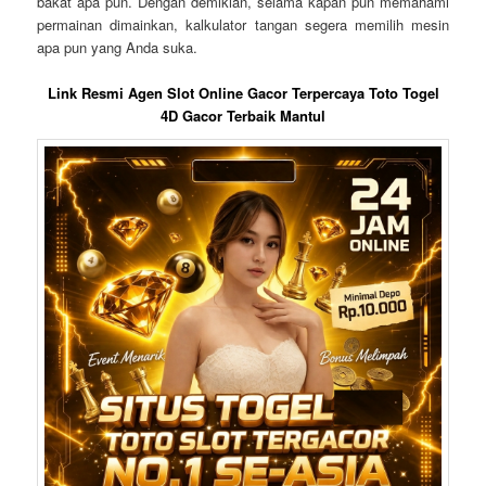
bakat apa pun. Dengan demikian, selama kapan pun memahami
permainan dimainkan, kalkulator tangan segera memilih mesin
apa pun yang Anda suka.
Link Resmi Agen Slot Online Gacor Terpercaya Toto Togel
4D Gacor Terbaik Mantul