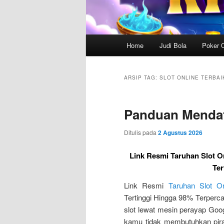
Menu
Home
Judi Bola
Poker O
utama
ARSIP TAG:
SLOT ONLINE TERBAI
Panduan Mendaft
Ditulis pada
2 Agustus 2026
Link Resmi Taruhan Slot 
Ter
Link Resmi
Taruhan Slot On
Tertinggi Hingga 98% Terperca
slot lewat mesin perayap Goog
kamu tidak membutuhkan piran