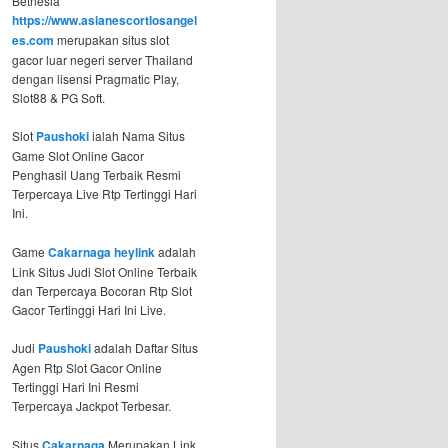
Betnesia
https://www.asianescortlosangel
es.com
merupakan situs slot
gacor luar negeri server Thailand
dengan lisensi Pragmatic Play,
Slot88 & PG Soft.
Slot
Paushoki
ialah Nama Situs
Game Slot Online Gacor
Penghasil Uang Terbaik Resmi
Terpercaya Live Rtp Tertinggi Hari
Ini.
Game
Cakarnaga heylink
adalah
Link Situs Judi Slot Online Terbaik
dan Terpercaya Bocoran Rtp Slot
Gacor Tertinggi Hari Ini Live.
Judi
Paushoki
adalah Daftar Situs
Agen Rtp Slot Gacor Online
Tertinggi Hari Ini Resmi
Terpercaya Jackpot Terbesar.
Situs
Cakarnaga
Merupakan Link