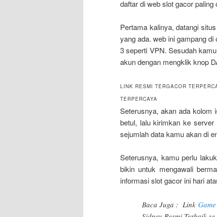
daftar di web slot gacor palin
Pertama kalinya, datangi situs
yang ada. web ini gampang di
3 seperti VPN. Sesudah kamu
akun dengan mengklik knop D
LINK RESMI TERGACOR TERPERC
TERPERCAYA
Seterusnya, akan ada kolom is
betul, lalu kirimkan ke serve
sejumlah data kamu akan di en
Seterusnya, kamu perlu lakuka
bikin untuk mengawali berma
informasi slot gacor ini hari a
Baca Juga : Link
Game 
Sidney Resmi Terbaik se