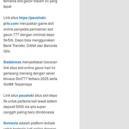
ternama slot gacor malam ini yang
tepat
Link situs
https://paushoki-
prio.com/
merupakan game slot
online penyedia permainan slot
gacor 777 dengan minimal depo
5k/5rb. Depo bisa menggunakan
Bank Transfer, DANA dan Barcode
Qris.
Badakmas
menyediakan bocoran
link situs slot online gacor hari ini
gampang menang dengan sever
khusus Slot777 terbaru 2025 serta
Slot88 Terpercaya
Link situs
paushoki
situs slot depo
5k untuk pertama kali lewat sistem
deposit 5000 via qris super
canggih paling baru diindonesia
Betnesia
adalah platform terbaik
untuk bermain judi online dengan