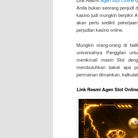
Link Resmi
Agen Slot Online
G
Anda bukan seorang penjudi d
kasino judi mungkin berpikir 
akan perlu sedikit pekerj
perjudian kasino online.
Mungkin orang-orang di bal
universalnya. Panggilan unt
menikmati mesin Slot denga
membutuhkan bakat apa p
permainan dimainkan, kalkula
Link Resmi Agen Slot Online