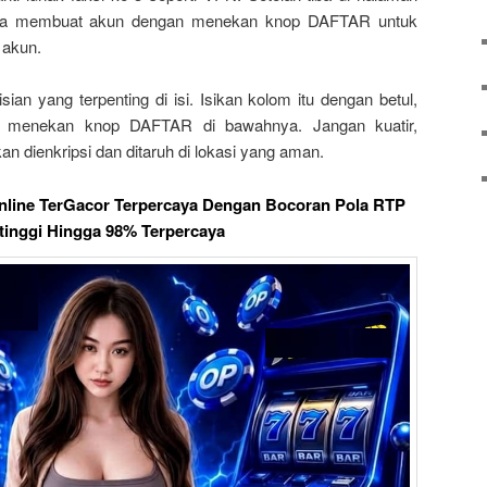
tnya membuat akun dengan menekan knop DAFTAR untuk
 akun.
ian yang terpenting di isi. Isikan kolom itu dengan betul,
an menekan knop DAFTAR di bawahnya. Jangan kuatir,
an dienkripsi dan ditaruh di lokasi yang aman.
Online TerGacor Terpercaya Dengan Bocoran Pola RTP
tinggi Hingga 98% Terpercaya