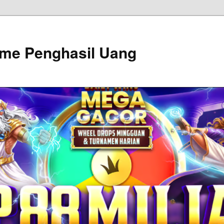
ame Penghasil Uang