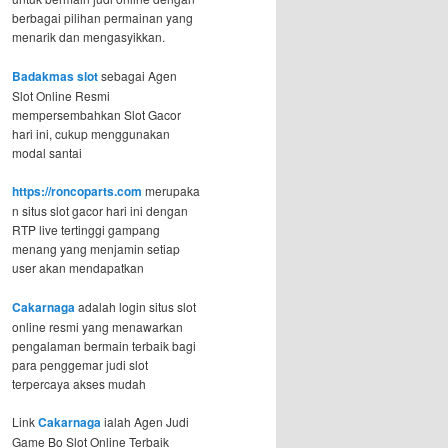
berbagai pilihan permainan yang
menarik dan mengasyikkan.
Badakmas slot
sebagai Agen
Slot Online Resmi
mempersembahkan Slot Gacor
hari ini, cukup menggunakan
modal santai
https://roncoparts.com
merupaka
n situs slot gacor hari ini dengan
RTP live tertinggi gampang
menang yang menjamin setiap
user akan mendapatkan
Cakarnaga
adalah login situs slot
online resmi yang menawarkan
pengalaman bermain terbaik bagi
para penggemar judi slot
terpercaya akses mudah
Link
Cakarnaga
ialah Agen Judi
Game Bo Slot Online Terbaik