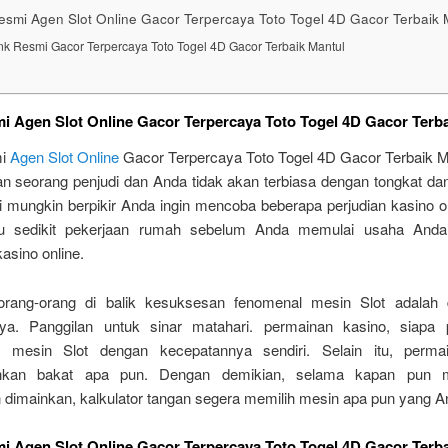
esmi Agen Slot Online Gacor Terpercaya Toto Togel 4D Gacor Terbaik 
nk Resmi Gacor Terpercaya Toto Togel 4D Gacor Terbaik Mantul
i Agen Slot Online Gacor Terpercaya Toto Togel 4D Gacor Terb
mi
Agen Slot Online
Gacor Terpercaya Toto Togel 4D Gacor Terbaik Ma
n seorang penjudi dan Anda tidak akan terbiasa dengan tongkat dan
di mungkin berpikir Anda ingin mencoba beberapa perjudian kasino o
lu sedikit pekerjaan rumah sebelum Anda memulai usaha Anda
kasino online.
rang-orang di balik kesuksesan fenomenal mesin Slot adalah 
nya. Panggilan untuk sinar matahari. permainan kasino, siapa
i mesin Slot dengan kecepatannya sendiri. Selain itu, permai
kan bakat apa pun. Dengan demikian, selama kapan pun
 dimainkan, kalkulator tangan segera memilih mesin apa pun yang A
i Agen Slot Online Gacor Terpercaya Toto Togel 4D Gacor Terb