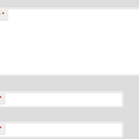
*
r
*
*