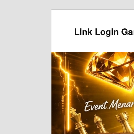
Langsung
ke
konten
Link Login G
utama