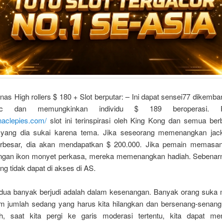
as High rollers $ 180 + Slot berputar: – Ini dapat sensei77 dikemb
ogic dan memungkinkan individu $ 189 beroperasi. P
nnaclepies.com/
slot ini terinspirasi oleh King Kong dan semua berb
yang dia sukai karena tema. Jika seseorang memenangkan jack
erbesar, dia akan mendapatkan $ 200.000. Jika pemain memasa
ngan ikon monyet perkasa, mereka memenangkan hadiah. Sebenar
g tidak dapat di akses di AS.
dua banyak berjudi adalah dalam kesenangan. Banyak orang suka
m jumlah sedang yang harus kita hilangkan dan bersenang-senang 
h, saat kita pergi ke garis moderasi tertentu, kita dapat me