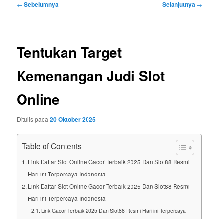
Navigasi
←
Sebelumnya
Selanjutnya
→
Tulisan
Tentukan Target
Kemenangan Judi Slot
Online
Ditulis pada
20 Oktober 2025
Table of Contents
Link Daftar Slot Online Gacor Terbaik 2025 Dan Slot88 Resmi
Hari ini Terpercaya Indonesia
Link Daftar Slot Online Gacor Terbaik 2025 Dan Slot88 Resmi
Hari ini Terpercaya Indonesia
Link Gacor Terbaik 2025 Dan Slot88 Resmi Hari ini Terpercaya