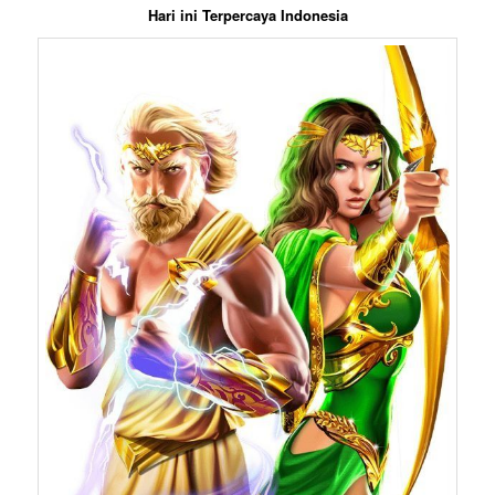
Hari ini Terpercaya Indonesia