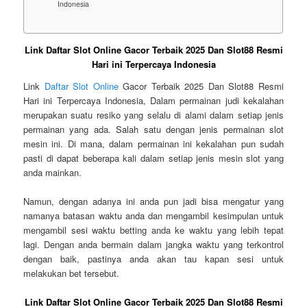
Indonesia
Link Daftar Slot Online Gacor Terbaik 2025 Dan Slot88 Resmi
Hari ini Terpercaya Indonesia
Link
Daftar Slot Online
Gacor Terbaik 2025 Dan Slot88 Resmi
Hari ini Terpercaya Indonesia, Dalam permainan judi kekalahan
merupakan suatu resiko yang selalu di alami dalam setiap jenis
permainan yang ada. Salah satu dengan jenis permainan slot
mesin ini. Di mana, dalam permainan ini kekalahan pun sudah
pasti di dapat beberapa kali dalam setiap jenis mesin slot yang
anda mainkan.
Namun, dengan adanya ini anda pun jadi bisa mengatur yang
namanya batasan waktu anda dan mengambil kesimpulan untuk
mengambil sesi waktu betting anda ke waktu yang lebih tepat
lagi. Dengan anda bermain dalam jangka waktu yang terkontrol
dengan baik, pastinya anda akan tau kapan sesi untuk
melakukan bet tersebut.
Link Daftar Slot Online Gacor Terbaik 2025 Dan Slot88 Resmi