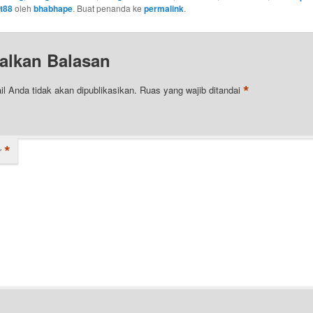
ot88
oleh
bhabhape
. Buat penanda ke
permalink
.
alkan Balasan
*
l Anda tidak akan dipublikasikan.
Ruas yang wajib ditandai
*
r