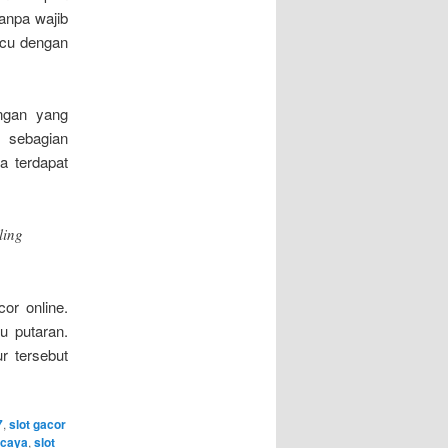
anpa wajib
icu dengan
ungan yang
 sebagian
a terdapat
ling
or online.
 putaran.
r tersebut
7
,
slot gacor
rcaya
,
slot