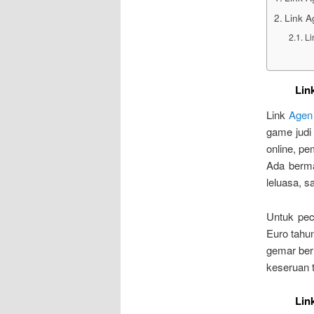
Link A
Li
Lin
Link
Agen 
game judi 
online, p
Ada berma
leluasa, s
Untuk peci
Euro tahun
gemar berm
keseruan 
Lin