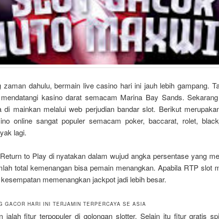
g zaman dahulu, bermain live casino hari ini jauh lebih gampang. T
 mendatangi kasino darat semacam Marina Bay Sands. Sekarang 
sa di mainkan melalui web perjudian bandar slot. Berikut merupaka
no online sangat populer semacam poker, baccarat, rolet, black
ak lagi.
Return to Play di nyatakan dalam wujud angka persentase yang m
mlah total kemenangan bisa pemain menangkan. Apabila RTP slot
r kesempatan memenangkan jackpot jadi lebih besar.
G GACOR HARI INI TERJAMIN TERPERCAYA SE ASIA
n ialah fitur terpopuler di golongan slotter. Selain itu fitur gratis s