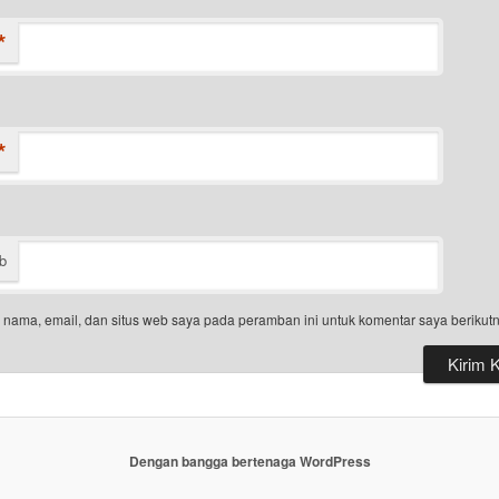
*
*
b
nama, email, dan situs web saya pada peramban ini untuk komentar saya berikutn
Dengan bangga bertenaga WordPress