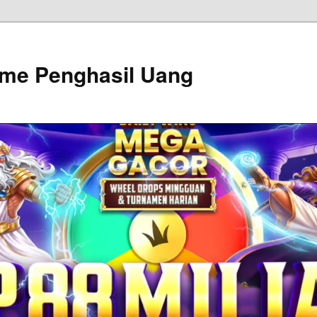
ame Penghasil Uang