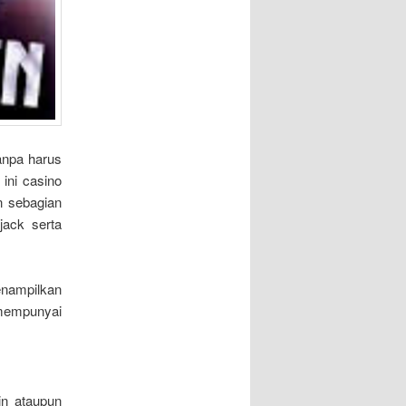
anpa harus
ini casino
n sebagian
jack serta
enampilkan
 mempunyai
pin ataupun