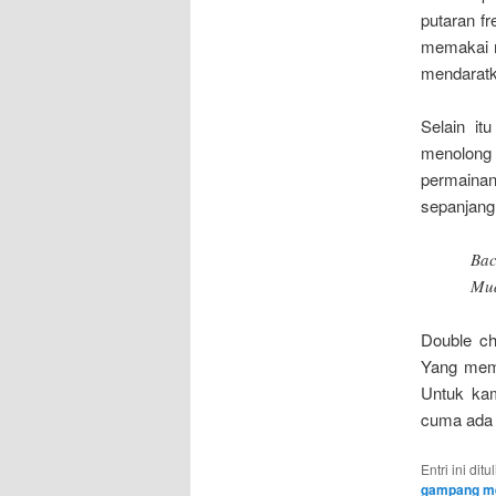
putaran f
memakai m
mendaratk
Selain it
menolong
permainan
sepanjang
Bac
Mud
Double ch
Yang mem
Untuk kam
cuma ada 
Entri ini dit
gampang m