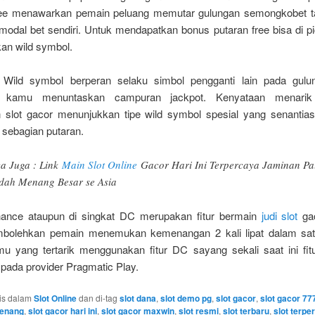
ree menawarkan pemain peluang memutar gulungan semongkobet t
odal bet sendiri. Untuk mendapatkan bonus putaran free bisa di p
an wild symbol.
u Wild symbol berperan selaku simbol pengganti lain pada gul
 kamu menuntaskan campuran jackpot. Kenyataan menarik
 slot gacor menunjukkan tipe wild symbol spesial yang senantias
 sebagian putaran.
a Juga : Link
Main Slot Online
Gacor Hari Ini Terpercaya Jaminan Pa
ah Menang Besar se Asia
ance ataupun di singkat DC merupakan fitur bermain
judi slot
gac
bolehkan pemain menemukan kemenangan 2 kali lipat dalam satu
u yang tertarik menggunakan fitur DC sayang sekali saat ini fitu
pada provider Pragmatic Play.
ulis dalam
Slot Online
dan di-tag
slot dana
,
slot demo pg
,
slot gacor
,
slot gacor 77
enang
,
slot gacor hari ini
,
slot gacor maxwin
,
slot resmi
,
slot terbaru
,
slot terpe