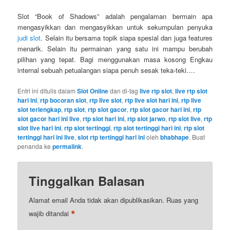
Slot “Book of Shadows” adalah pengalaman bermain apa
mengasyikkan dan mengasyikkan untuk sekumpulan penyuka
judi slot
. Selain itu bersama topik siapa spesial dan juga features
menarik. Selain itu permainan yang satu ini mampu berubah
pilihan yang tepat. Bagi menggunakan masa kosong Engkau
internal sebuah petualangan siapa penuh sesak teka-teki.…
Entri ini ditulis dalam
Slot Online
dan di-tag
live rtp slot
,
live rtp slot
hari ini
,
rtp bocoran slot
,
rtp live slot
,
rtp live slot hari ini
,
rtp live
slot terlengkap
,
rtp slot
,
rtp slot gacor
,
rtp slot gacor hari ini
,
rtp
slot gacor hari ini live
,
rtp slot hari ini
,
rtp slot jarwo
,
rtp slot live
,
rtp
slot live hari ini
,
rtp slot tertinggi
,
rtp slot tertinggi hari ini
,
rtp slot
tertinggi hari ini live
,
slot rtp tertinggi hari ini
oleh
bhabhape
. Buat
penanda ke
permalink
.
Tinggalkan Balasan
Alamat email Anda tidak akan dipublikasikan.
Ruas yang
*
wajib ditandai