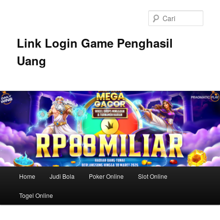
Langsung
ke
Cari
konten
utama
Link Login Game Penghasil
Uang
Menu
Home
Judi Bola
Poker Online
Slot Online
utama
Togel Online