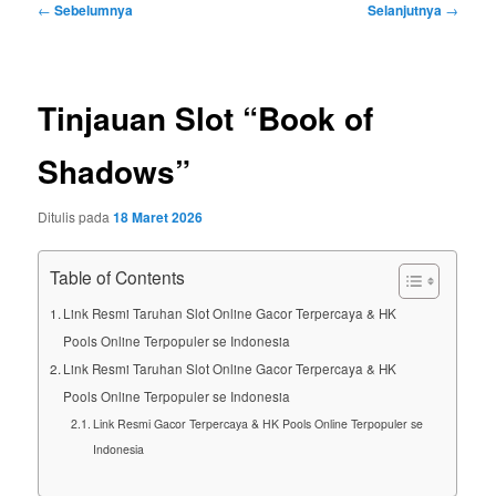
Navigasi
←
Sebelumnya
Selanjutnya
→
Tulisan
Tinjauan Slot “Book of
Shadows”
Ditulis pada
18 Maret 2026
Table of Contents
Link Resmi Taruhan Slot Online Gacor Terpercaya & HK
Pools Online Terpopuler se Indonesia
Link Resmi Taruhan Slot Online Gacor Terpercaya & HK
Pools Online Terpopuler se Indonesia
Link Resmi Gacor Terpercaya & HK Pools Online Terpopuler se
Indonesia