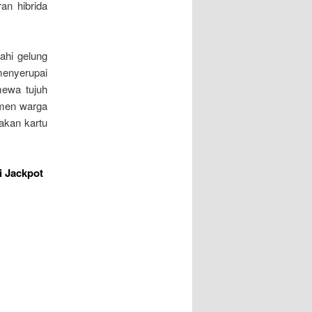
an hibrida
ahi gelung
menyerupai
mewa tujuh
umen warga
akan kartu
i Jackpot