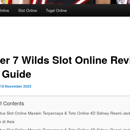
nline
Slot Online
Togel Online
er 7 Wilds Slot Online Re
 Guide
18 November 2025
of Contents
itus Slot Online Maxwin Terpercaya & Toto Online 4D Sidney Resmi Jac
k di Asia
itus Slot Online Maxwin Terpercaya & Toto Online 4D Sidney Resmi Jac