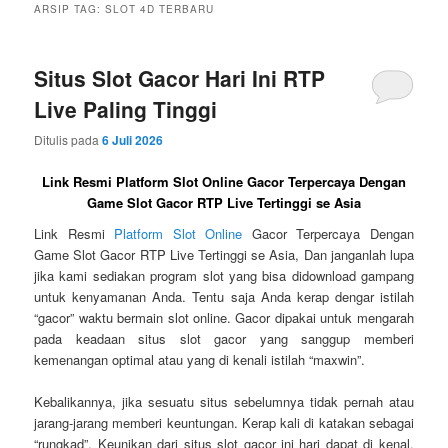
ARSIP TAG:
SLOT 4D TERBARU
Situs Slot Gacor Hari Ini RTP
Live Paling Tinggi
Ditulis pada
6 Juli 2026
Link Resmi Platform Slot Online Gacor Terpercaya Dengan
Game Slot Gacor RTP Live Tertinggi se Asia
Link Resmi
Platform Slot Online
Gacor Terpercaya Dengan
Game Slot Gacor RTP Live Tertinggi se Asia, Dan janganlah lupa
jika kami sediakan program slot yang bisa didownload gampang
untuk kenyamanan Anda. Tentu saja Anda kerap dengar istilah
“gacor” waktu bermain slot online. Gacor dipakai untuk mengarah
pada keadaan situs slot gacor yang sanggup memberi
kemenangan optimal atau yang di kenali istilah “maxwin”.
Kebalikannya, jika sesuatu situs sebelumnya tidak pernah atau
jarang-jarang memberi keuntungan. Kerap kali di katakan sebagai
“rungkad”. Keunikan dari situs slot gacor ini hari dapat di kenal.