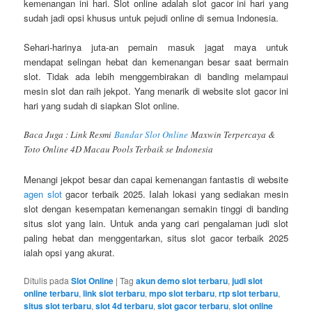
kemenangan ini hari. Slot online adalah slot gacor ini hari yang
sudah jadi opsi khusus untuk pejudi online di semua Indonesia.
Sehari-harinya juta-an pemain masuk jagat maya untuk
mendapat selingan hebat dan kemenangan besar saat bermain
slot. Tidak ada lebih menggembirakan di banding melampaui
mesin slot dan raih jekpot. Yang menarik di website slot gacor ini
hari yang sudah di siapkan Slot online.
Baca Juga : Link Resmi
Bandar Slot Online
Maxwin Terpercaya &
Toto Online 4D Macau Pools Terbaik se Indonesia
Menangi jekpot besar dan capai kemenangan fantastis di website
agen slot
gacor terbaik 2025. Ialah lokasi yang sediakan mesin
slot dengan kesempatan kemenangan semakin tinggi di banding
situs slot yang lain. Untuk anda yang cari pengalaman judi slot
paling hebat dan menggentarkan, situs slot gacor terbaik 2025
ialah opsi yang akurat.
Ditulis pada
Slot Online
|
Tag
akun demo slot terbaru
,
judi slot
online terbaru
,
link slot terbaru
,
mpo slot terbaru
,
rtp slot terbaru
,
situs slot terbaru
,
slot 4d terbaru
,
slot gacor terbaru
,
slot online