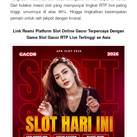
Dari koleksi mesin slot yang mempunyai tingkat RTP live paling
tinggi, umumnya di atas 95%. Hingga tingkatkan kesempatan
pemain untuk raih jekpot dengan krusial.
Link Resmi Platform Slot Online Gacor Terpercaya Dengan
Game Slot Gacor RTP Live Tertinggi se Asia