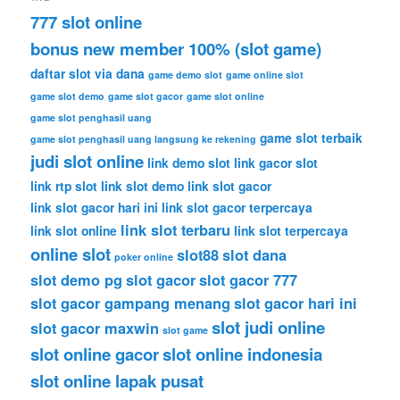
777 slot online
bonus new member 100% (slot game)
daftar slot via dana
game demo slot
game online slot
game slot demo
game slot gacor
game slot online
game slot penghasil uang
game slot terbaik
game slot penghasil uang langsung ke rekening
judi slot online
link demo slot
link gacor slot
link rtp slot
link slot demo
link slot gacor
link slot gacor hari ini
link slot gacor terpercaya
link slot terbaru
link slot online
link slot terpercaya
online slot
slot88
slot dana
poker online
slot demo pg
slot gacor
slot gacor 777
slot gacor gampang menang
slot gacor hari ini
slot judi online
slot gacor maxwin
slot game
slot online gacor
slot online indonesia
slot online lapak pusat