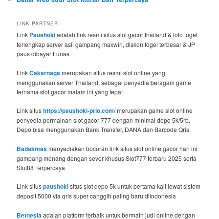
LINK PARTNER
Link
Paushoki
adalah link resmi situs slot gacor thailand & toto togel
terlengkap server asli gampang maxwin, diskon togel terbesar & JP
paus dibayar Lunas
Link
Cakarnaga
merupakan situs resmi slot online yang
menggunakan server Thailand, sebagai penyedia beragam game
ternama slot gacor malam ini yang tepat
Link situs
https://paushoki-prio.com/
merupakan game slot online
penyedia permainan slot gacor 777 dengan minimal depo 5k/5rb.
Depo bisa menggunakan Bank Transfer, DANA dan Barcode Qris.
Badakmas
menyediakan bocoran link situs slot online gacor hari ini
gampang menang dengan sever khusus Slot777 terbaru 2025 serta
Slot88 Terpercaya
Link situs
paushoki
situs slot depo 5k untuk pertama kali lewat sistem
deposit 5000 via qris super canggih paling baru diindonesia
Betnesia
adalah platform terbaik untuk bermain judi online dengan