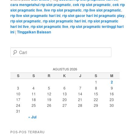
cara mengetahui rtp slot pragmatic
,
cek rtp slot pragmatic
,
cek rtp
slot pragmatic live
,
live rtp slot pragmatic
,
rtp live slot pragmatic
,
rtp live slot pragmatic hari ini
,
rtp slot gacor hari ini pragmatic play
,
rtp slot pragmatic
,
rtp slot pragmatic hari ini
,
rtp slot pragmatic
hari ini live
,
rtp slot pragmatic live
,
rtp slot pragmatic tertinggi hari
ini
|
Tinggalkan Balasan
C
a
r
i
AGUSTUS 2026
S
S
R
K
J
S
M
1
2
3
4
5
6
7
8
9
10
11
12
13
14
15
16
17
18
19
20
21
22
23
24
25
26
27
28
29
30
31
« Jul
POS-POS TERBARU