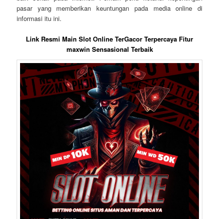
pasar yang memberikan keuntungan pada media online di
informasi itu ini.
Link Resmi Main Slot Online TerGacor Terpercaya Fitur
maxwin Sensasional Terbaik