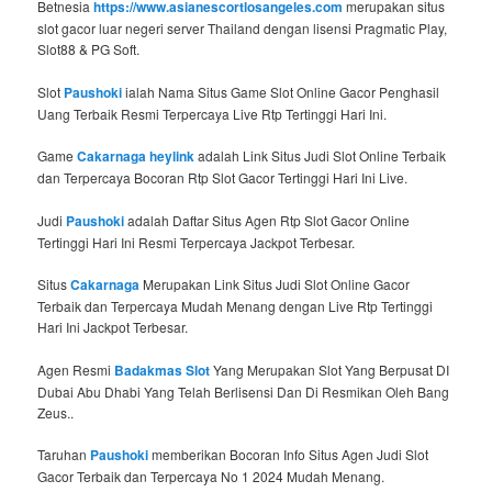
Betnesia
https://www.asianescortlosangeles.com
merupakan situs
slot gacor luar negeri server Thailand dengan lisensi Pragmatic Play,
Slot88 & PG Soft.
Slot
Paushoki
ialah Nama Situs Game Slot Online Gacor Penghasil
Uang Terbaik Resmi Terpercaya Live Rtp Tertinggi Hari Ini.
Game
Cakarnaga heylink
adalah Link Situs Judi Slot Online Terbaik
dan Terpercaya Bocoran Rtp Slot Gacor Tertinggi Hari Ini Live.
Judi
Paushoki
adalah Daftar Situs Agen Rtp Slot Gacor Online
Tertinggi Hari Ini Resmi Terpercaya Jackpot Terbesar.
Situs
Cakarnaga
Merupakan Link Situs Judi Slot Online Gacor
Terbaik dan Terpercaya Mudah Menang dengan Live Rtp Tertinggi
Hari Ini Jackpot Terbesar.
Agen Resmi
Badakmas Slot
Yang Merupakan Slot Yang Berpusat DI
Dubai Abu Dhabi Yang Telah Berlisensi Dan Di Resmikan Oleh Bang
Zeus..
Taruhan
Paushoki
memberikan Bocoran Info Situs Agen Judi Slot
Gacor Terbaik dan Terpercaya No 1 2024 Mudah Menang.