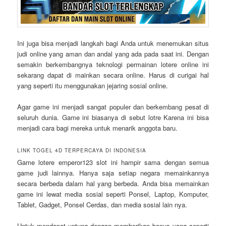
Ini juga bisa menjadi langkah bagi Anda untuk menemukan situs
judi online yang aman dan andal yang ada pada saat ini. Dengan
semakin berkembangnya teknologi permainan lotere online ini
sekarang dapat di mainkan secara online. Harus di curigai hal
yang seperti itu menggunakan jejaring sosial online.
Agar game ini menjadi sangat populer dan berkembang pesat di
seluruh dunia. Game ini biasanya di sebut lotre Karena ini bisa
menjadi cara bagi mereka untuk menarik anggota baru.
LINK TOGEL 4D TERPERCAYA DI INDONESIA
Game lotere emperor123 slot ini hampir sama dengan semua
game judi lainnya. Hanya saja setiap negara memainkannya
secara berbeda dalam hal yang berbeda. Anda bisa memainkan
game ini lewat media sosial seperti Ponsel, Laptop, Komputer,
Tablet, Gadget, Ponsel Cerdas, dan media sosial lain nya.
Untuk mendapat untung dengan memberikan bonus yang seperti