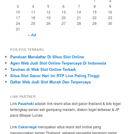
1
2
3
4
5
6
7
8
9
10
11
12
13
14
15
16
17
18
19
20
21
22
23
24
25
26
27
28
29
30
31
« Jul
POS-POS TERBARU
Panduan Mendaftar Di SItus Slot Online
Agen Web Judi Slot Online Terpercaya Di Indonesia
Taruhan di Web Slot Online Terbaik
Situs Slot Gacor Hari Ini RTP Live Paling Tinggi
Daftar Web Judi Slot Murah Dan Terpercaya
LINK PARTNER
Link
Paushoki
adalah link resmi situs slot gacor thailand & toto togel
terlengkap server asli gampang maxwin, diskon togel terbesar & JP
paus dibayar Lunas
Link
Cakarnaga
merupakan situs resmi slot online yang
menggunakan server Thailand, sebagai penyedia beragam game